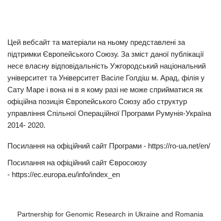
Цей вебсайт та матеріали на ньому представлені за
підтримки Європейського Союзу. За зміст даної публікації
несе власну відповідальність Ужгородський національний
університет та Університет Васіле Голдіш м. Арад, філія у
Сату Маре і вона ні в я кому разі не може сприйматися як
офіційна позиція Європейського Союзу або структур
управління Спільної Операційної Програми Румунія-Україна
2014- 2020.
Посилання на офіційний сайт Програми -
https://ro-ua.net/en/
Посилання на офіційний сайт Євросоюзу
-
https://ec.europa.eu/info/index_en
Partnership for Genomic Research in Ukraine and Romania